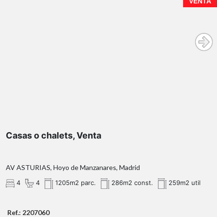
VENTA
1.205 m²
m²
construidos
Casas o chalets, Venta
planta principal
AV ASTURIAS, Hoyo de Manzanares, Madrid
4
4
1205m2 parc.
286m2 const.
259m2 util
Ref.: 2207060