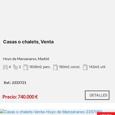
Casas o chalets, Venta
Hoyo de Manzanares, Madrid
4
2
1839m2 parc.
160m2 const.
143m2 util
Ref.: 2333721
RU2
(Suburbana Alta Densidad)
DETALLES
Precio: 740.000 €
La Berzosa