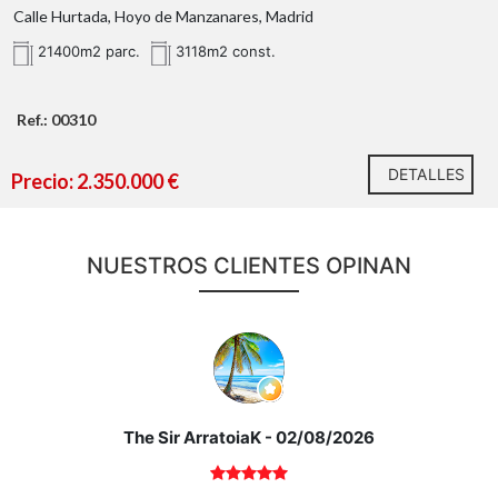
Calle Hurtada, Hoyo de Manzanares, Madrid
piscina climatizada de agua salada
21400m2 parc.
3118m2 const.
aire acondicionado en
Ref.: 00310
todas las estancias, suelo radiante, placas solares,
toldos e iluminación indirecta
DETALLES
Precio: 2.350.000 €
NUESTROS CLIENTES OPINAN
The Sir ArratoiaK
- 02/08/2026