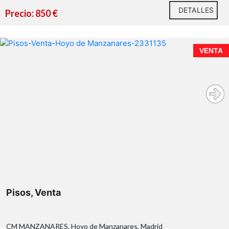
DETALLES
Precio: 850 €
fachada de aproximadamente 7 metros
VENTA
luz, agua y aseo
en
buen estado de conservación
listo para
comenzar la actividad desde el primer día
Pisos, Venta
CM MANZANARES, Hoyo de Manzanares, Madrid