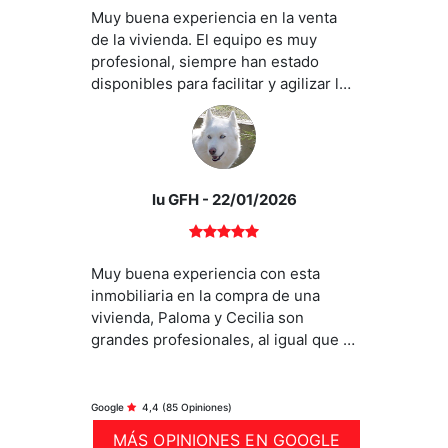
Muy buena experiencia en la venta
de la vivienda. El equipo es muy
profesional, siempre han estado
disponibles para facilitar y agilizar la
venta. La ayuda de Paloma ha sido
fundamental en todo el proceso.
lu GFH
- 22/01/2026
Muy buena experiencia con esta
inmobiliaria en la compra de una
vivienda, Paloma y Cecilia son
grandes profesionales, al igual que el
resto del equipo, la ayuda de Paloma
ha sido fundamental, sin lugar a
duda, repetiría con ellos.
Google
4,4
(85 Opiniones)
MÁS OPINIONES EN GOOGLE