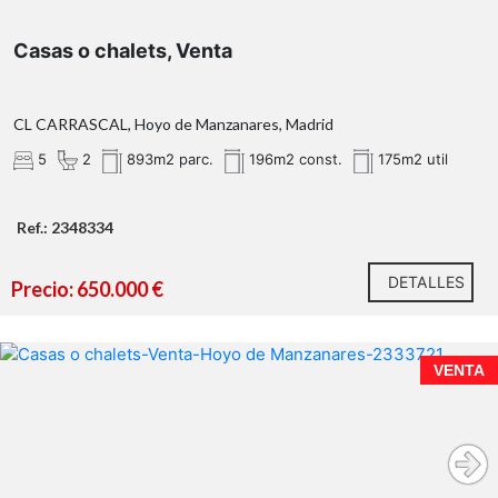
Casas o chalets, Venta
CL CARRASCAL, Hoyo de Manzanares, Madrid
5
2
893m2 parc.
196m2 const.
175m2 util
Ref.: 2348334
DETALLES
Precio: 650.000 €
VENTA
Chalet independiente sobre parcela de 1.839 m² con
vistas directas al Picazo y potencial de ampliación.