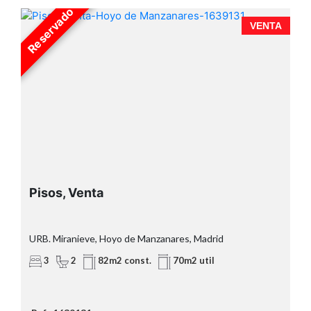
Reservado
A
VENTA
Pisos, Venta
URB. Miranieve, Hoyo de Manzanares, Madrid
3
2
82m2 const.
70m2 util