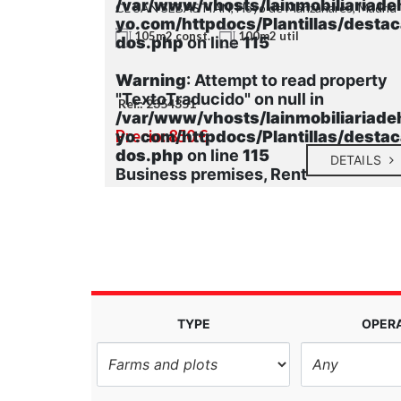
liariadeho
/var/www/vhosts/lainmobiliariade
Madrid
CL SAN SEBASTIAN, Hoyo de Manzanares, Madrid
s/destaca
yo.com/httpdocs/Plantillas/desta
util
105m2 const.
100m2 util
dos.php
on line
115
roperty
Warning
: Attempt to read property
"TextoTraducido" on null in
Ref.: 2354351
liariadeho
/var/www/vhosts/lainmobiliariade
Precio: 850 €
s/destaca
yo.com/httpdocs/Plantillas/desta
dos.php
on line
115
DETAILS
DETAILS
Business premises, Rent
TYPE
OPER