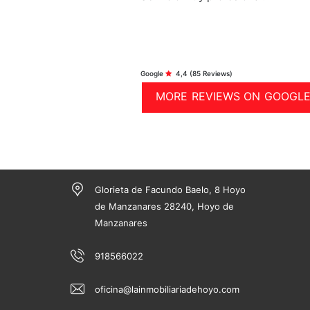
Google
4,4
(85 Reviews)
MORE REVIEWS ON GOOGL
Glorieta de Facundo Baelo, 8 Hoyo
de Manzanares 28240, Hoyo de
Manzanares
918566022
oficina@lainmobiliariadehoyo.com