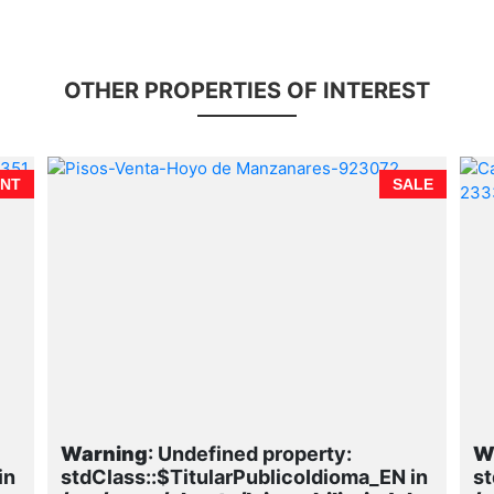
OTHER PROPERTIES OF INTEREST
NT
SALE
Warning
: Undefined property:
W
in
stdClass::$TitularPublicoIdioma_EN in
st