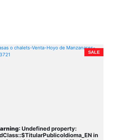
SALE
arning
: Undefined property:
dClass::$TitularPublicoIdioma_EN in