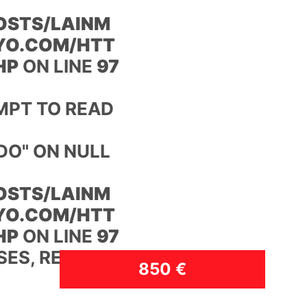
STS/LAINM
YO.COM/HTT
HP
ON LINE
97
MPT TO READ
DO" ON NULL
STS/LAINM
YO.COM/HTT
HP
ON LINE
97
SES, RENT
850 €