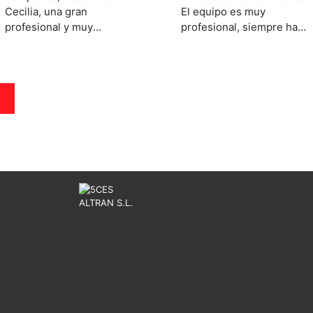
Cecilia, una gran
El equipo es muy
profesional y muy
profesional, siempre han
amable, nos resolvió todo
estado disponibles para
en poco tiempo,
facilitar y agilizar la venta.
La ayuda de Paloma ha
sido fundamental en todo
E
el proceso.