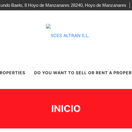
acundo Baelo, 8 Hoyo de Manzanares 28240, Hoyo de Manzanares
PROPERTIES
DO YOU WANT TO SELL OR RENT A PROPE
DETAILS
FINED
INICIO
TULARPUBLICO