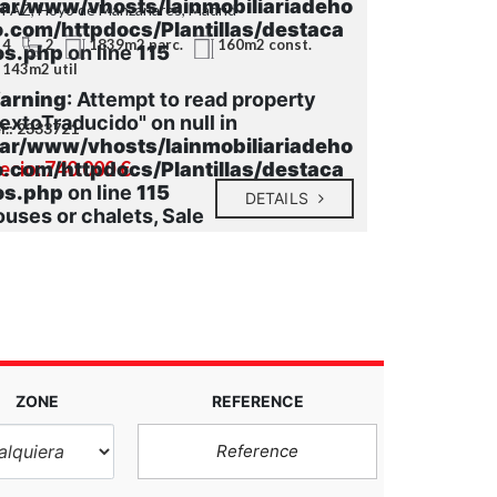
var/www/vhosts/lainmobiliariadeho
 PAZ, Hoyo de Manzanares, Madrid
o.com/httpdocs/Plantillas/destaca
4
2
1839m2 parc.
160m2 const.
os.php
on line
115
143m2 util
arning
: Attempt to read property
extoTraducido" on null in
f.: 2333721
var/www/vhosts/lainmobiliariadeho
ecio: 740.000 €
o.com/httpdocs/Plantillas/destaca
os.php
on line
115
DETAILS
uses or chalets, Sale
ZONE
REFERENCE