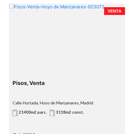
R
R
VENTA
Pisos, Venta
Calle Hurtada, Hoyo de Manzanares, Madrid
21400m2 parc.
3118m2 const.