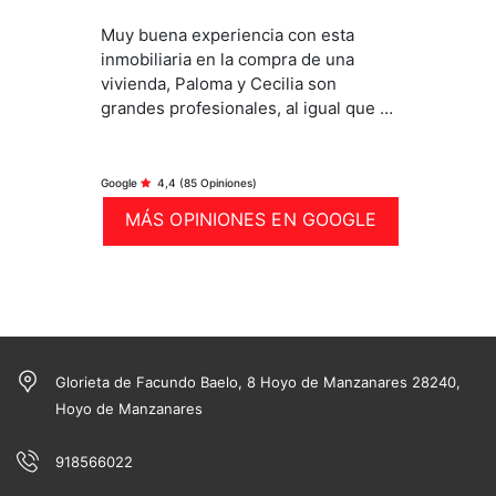
Muy buena experiencia con esta
inmobiliaria en la compra de una
vivienda, Paloma y Cecilia son
grandes profesionales, al igual que el
resto del equipo, la ayuda de Paloma
ha sido fundamental, sin lugar a
duda, repetiría con ellos.
Google
4,4
(85 Opiniones)
MÁS OPINIONES EN GOOGLE
Glorieta de Facundo Baelo, 8 Hoyo de Manzanares 28240,
Hoyo de Manzanares
918566022