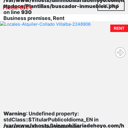
/var/www/vhosts/lainmobiliariadehoyo.com/h
ttpdocs/Plantillas/buscador-inmuebles.php
DETAILS
Precio: 850 €
on line
930
Business premises, Rent
RENT
Warning
: Undefined property:
stdClass::$TitularPublicoIdioma_EN in
/var/www/vhosts/lainmobiliariadehoyo.com/h
Plaza de la Estación, Collado Villalba, Madrid