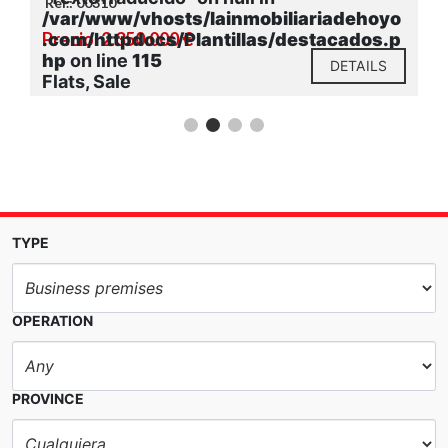
Ref.: 00310
o
/var/www/vhosts/lainmobiliariadehoyo
Precio: 2.350.000 €
p
.com/httpdocs/Plantillas/destacados.p
hp
on line
115
DETAILS
Flats, Sale
TYPE
OPERATION
PROVINCE