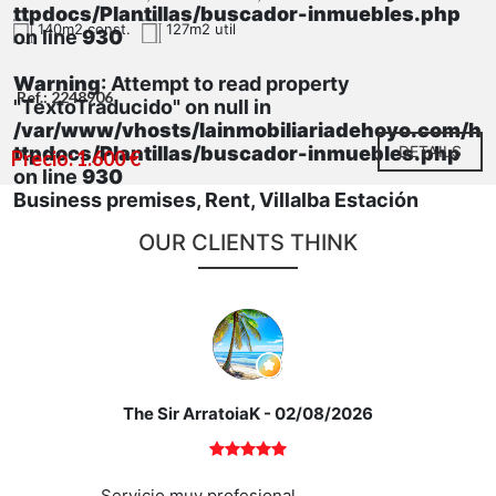
ttpdocs/Plantillas/buscador-inmuebles.php
140m2 const.
127m2 util
on line
930
Warning
: Attempt to read property
Ref.: 2248906
"TextoTraducido" on null in
/var/www/vhosts/lainmobiliariadehoyo.com/h
ttpdocs/Plantillas/buscador-inmuebles.php
DETAILS
Precio: 1.600 €
on line
930
Business premises, Rent, Villalba Estación
OUR CLIENTS THINK
The Sir ArratoiaK
- 02/08/2026
Servicio muy profesional.