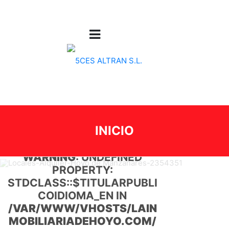
DETAILS
INICIO
WARNING
: UNDEFINED
PROPERTY:
TDCLASS::$TITULARPUBLI
S
COIDIOMA_EN IN
VAR/WWW/VHOSTS/LAIN
/
OBILIARIADEHOYO.COM/
M