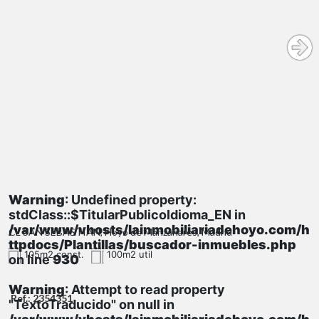
Warning
: Undefined property:
stdClass::$TitularPublicoIdioma_EN in
/var/www/vhosts/lainmobiliariadehoyo.com/h
CL SAN SEBASTIAN, Hoyo de Manzanares, Madrid
ttpdocs/Plantillas/buscador-inmuebles.php
105m2 const.
100m2 util
on line
930
Warning
: Attempt to read property
Ref.: 2354351
"TextoTraducido" on null in