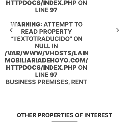
TTPDOCS/INDEX.PHP
ON
H
LINE
97
WARNING
: ATTEMPT TO
Anterior
S
READ PROPERTY
"TEXTOTRADUCIDO" ON
NULL IN
VAR/WWW/VHOSTS/LAIN
/
OBILIARIADEHOYO.COM/
M
TTPDOCS/INDEX.PHP
ON
H
LINE
97
USINESS PREMISES, RENT
H
OTHER PROPERTIES OF INTEREST