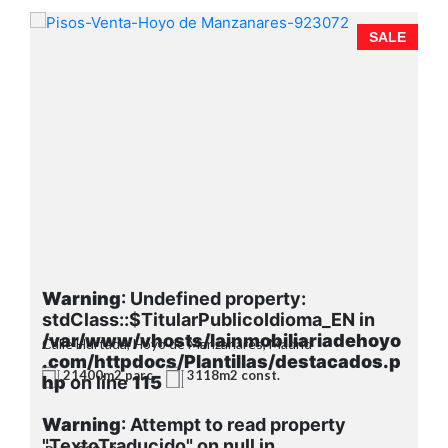
R
E
SALE
Warning
: Undefined property:
stdClass::$TitularPublicoIdioma_EN in
o
/var/www/vhosts/lainmobiliariadehoyo
Calle Hurtada, Hoyo de Manzanares, Madrid
p
.com/httpdocs/Plantillas/destacados.p
21400m2 parc.
3118m2 const.
hp
on line
115
Warning
: Attempt to read property
"TextoTraducido" on null in