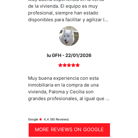
de la vivienda. El equipo es muy
profesional, siempre han estado
disponibles para facilitar y agilizar la
venta. La ayuda de Paloma ha sido
fundamental en todo el proceso.
lu GFH
- 22/01/2026
Muy buena experiencia con esta
inmobiliaria en la compra de una
vivienda, Paloma y Cecilia son
grandes profesionales, al igual que el
resto del equipo, la ayuda de Paloma
ha sido fundamental, sin lugar a
duda, repetiría con ellos.
Google
4,4
(85 Reviews)
MORE REVIEWS ON GOOGLE