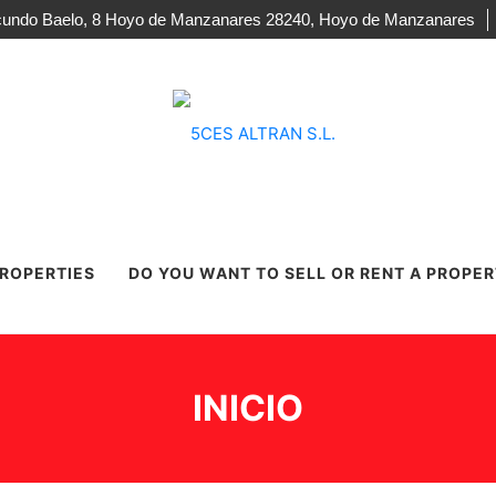
acundo Baelo, 8 Hoyo de Manzanares 28240, Hoyo de Manzanares
PROPERTIES
DO YOU WANT TO SELL OR RENT A PROPE
DETAILS
FINED
INICIO
TULARPUBLICO