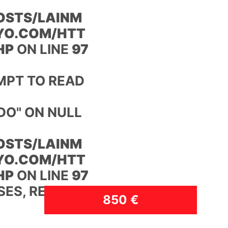
STS/LAINM
YO.COM/HTT
HP
ON LINE
97
MPT TO READ
DO" ON NULL
STS/LAINM
YO.COM/HTT
HP
ON LINE
97
SES, RENT
850 €