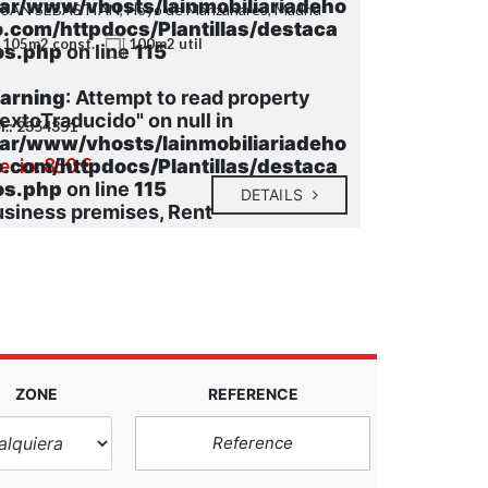
var/www/vhosts/lainmobiliariadeho
 SAN SEBASTIAN, Hoyo de Manzanares, Madrid
o.com/httpdocs/Plantillas/destaca
105m2 const.
100m2 util
os.php
on line
115
arning
: Attempt to read property
extoTraducido" on null in
f.: 2354351
var/www/vhosts/lainmobiliariadeho
ecio: 850 €
o.com/httpdocs/Plantillas/destaca
os.php
on line
115
DETAILS
siness premises, Rent
ZONE
REFERENCE