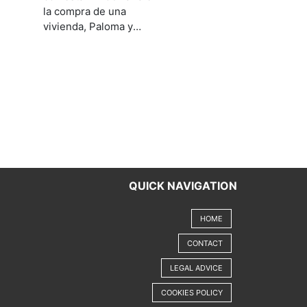
la compra de una
vivienda, Paloma y
Cecilia son grandes
profesionales, al igual
que el resto del equipo,
la ayuda de Paloma ha
sido fundamental, sin
lugar a duda, repetiría
con ellos.
QUICK NAVIGATION
HOME
CONTACT
LEGAL ADVICE
COOKIES POLICY