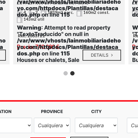
ho
/var/www/vhosts/lainmobiliariadeho
/
CL PAZ, Hoyo de Manzanares, Madrid
CL
ca
yo.com/httpdocs/Plantillas/destaca
y
4
2
1839m2 parc.
160m2 const.
dos.php
on line
115
d
143m2 util
Warning
: Attempt to read property
W
"TextoTraducido" on null in
"T
Ref.: 2333721
Re
ho
/var/www/vhosts/lainmobiliariadeho
/
Precio: 740.000 €
Pr
ca
yo.com/httpdocs/Plantillas/destaca
y
dos.php
on line
115
d
DETAILS
Houses or chalets, Sale
Bu
ATION
PROVINCE
CITY