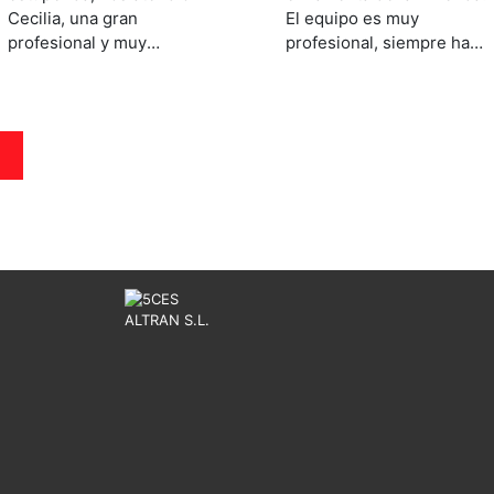
Cecilia, una gran
El equipo es muy
profesional y muy
profesional, siempre han
amable, nos resolvió todo
estado disponibles para
en poco tiempo,
facilitar y agilizar la venta.
La ayuda de Paloma ha
sido fundamental en todo
E
el proceso.