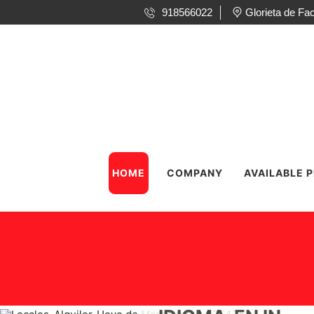
918566022
Glorieta de F
HOME
COMPANY
AVAILABLE 
WARNING
: UNDE
PROPERTY:
STDCLASS::$TI