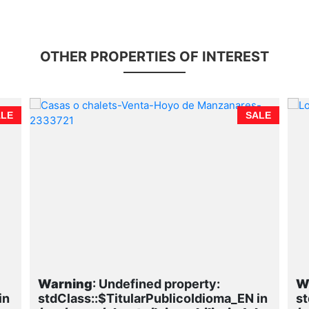
OTHER PROPERTIES OF INTEREST
ALE
SALE
Warning
: Undefined property:
W
in
stdClass::$TitularPublicoIdioma_EN in
st