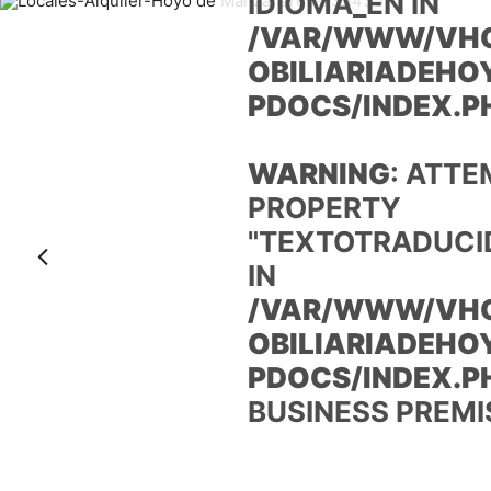
IDIOMA_EN IN
/VAR/WWW/VHO
OBILIARIADEHO
PDOCS/INDEX.P
WARNING
: ATTE
PROPERTY
"TEXTOTRADUCI
Anterior
IN
/VAR/WWW/VHO
OBILIARIADEHO
PDOCS/INDEX.P
BUSINESS PREMI