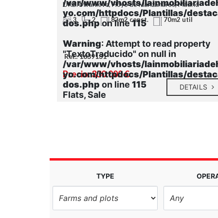
liariadeho
/var/www/vhosts/lainmobiliariade
drid
URB. Miranieve, Hoyo de Manzanares, Madrid
s/destaca
yo.com/httpdocs/Plantillas/desta
3
2
82m2 const.
70m2 util
dos.php
on line
115
roperty
Warning
: Attempt to read property
"TextoTraducido" on null in
Ref.: 1639131
liariadeho
/var/www/vhosts/lainmobiliariade
Precio: 330.000 €
s/destaca
yo.com/httpdocs/Plantillas/desta
dos.php
on line
115
DETAILS
DETAILS
Flats, Sale
TYPE
OPER