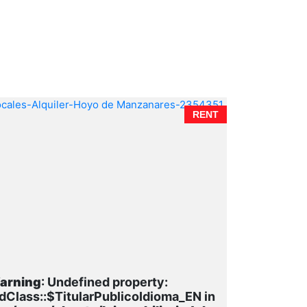
RENT
arning
: Undefined property:
dClass::$TitularPublicoIdioma_EN in