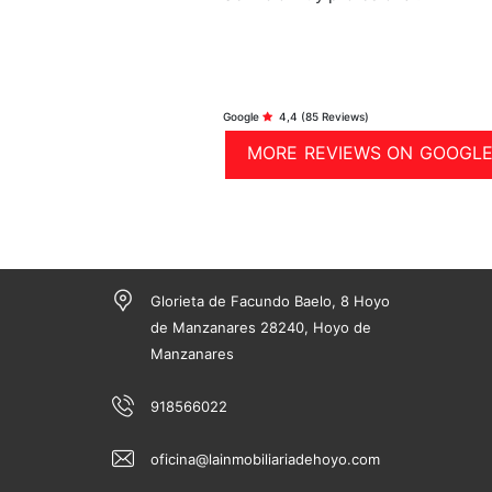
Google
4,4
(85 Reviews)
MORE REVIEWS ON GOOGL
Glorieta de Facundo Baelo, 8 Hoyo
de Manzanares 28240, Hoyo de
Manzanares
918566022
oficina@lainmobiliariadehoyo.com