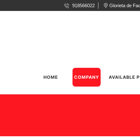
918566022
Glorieta de F
HOME
COMPANY
AVAILABLE 